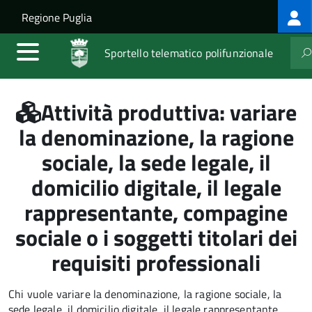
Log
Salta al contenuto principale
Skip to site navigation
Regione Puglia
me
Sportello telematico polifunzionale
Attività produttiva: variare
la denominazione, la ragione
sociale, la sede legale, il
domicilio digitale, il legale
rappresentante, compagine
sociale o i soggetti titolari dei
requisiti professionali
Chi vuole variare la denominazione, la ragione sociale, la
sede legale, il domicilio digitale, il legale rappresentante,