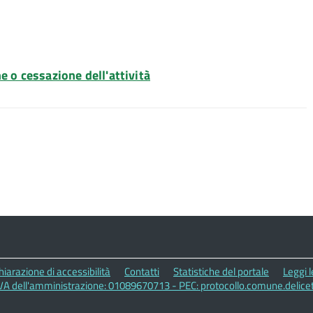
e o cessazione dell'attività
hiarazione di accessibilità
Contatti
Statistiche del portale
Leggi 
IVA dell'amministrazione: 01089670713 - PEC: protocollo.comune.delic