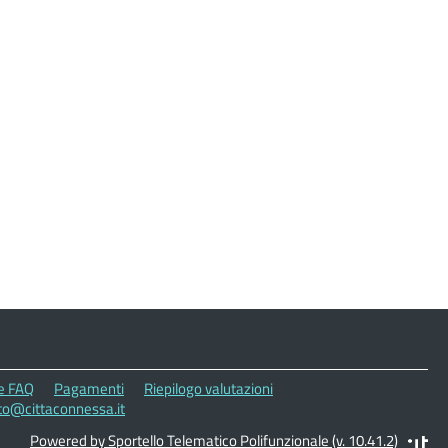
le FAQ
Pagamenti
Riepilogo valutazioni
eto@cittaconnessa.it
Powered by Sportello Telematico Polifunzionale (v. 10.41.2)