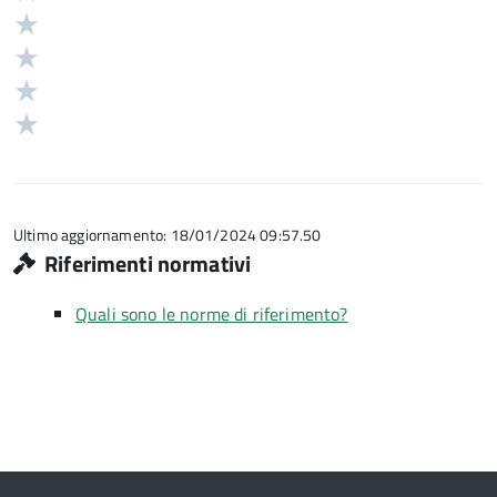
5
Valuta
stelle
4
Valuta
su
stelle
3
Valuta
5
su
stelle
2
Valuta
5
su
stelle
1
5
su
stelle
5
su
5
Ultimo aggiornamento: 18/01/2024 09:57.50
Riferimenti normativi
Quali sono le norme di riferimento?