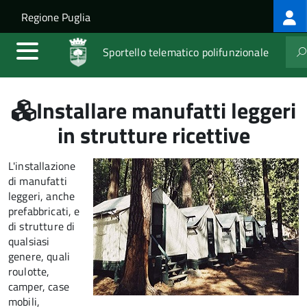
Log
Salta al contenuto principale
Skip to site navigation
Regione Puglia
me
Sportello telematico polifunzionale
Installare manufatti leggeri
in strutture ricettive
L'installazione
di manufatti
leggeri, anche
prefabbricati, e
di strutture di
qualsiasi
genere, quali
roulotte,
camper, case
mobili,