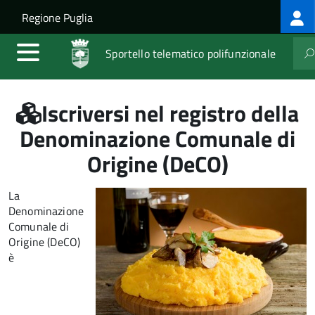
Log
Salta al contenuto principale
Skip to site navigation
Regione Puglia
me
Sportello telematico polifunzionale
Iscriversi nel registro della
Denominazione Comunale di
Origine (DeCO)
La
Denominazione
Comunale di
Origine (DeCO)
è