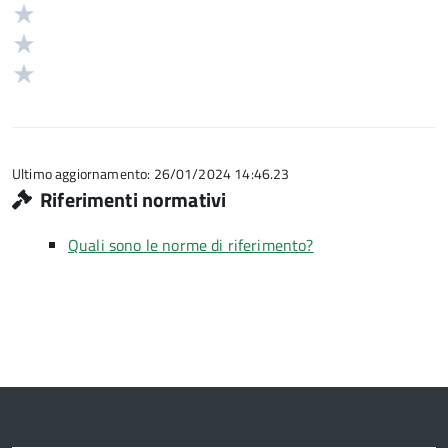
stelle
4
Valuta
su
stelle
3
Valuta
5
su
stelle
2
Valuta
5
su
stelle
1
5
su
stelle
5
su
5
Ultimo aggiornamento: 26/01/2024 14:46.23
Riferimenti normativi
Quali sono le norme di riferimento?