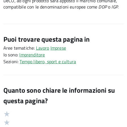
DeCO, ad ogni prodotto sarà apposto il marchio comunale,
compatibile con le denominazioni europee come
DOP
o
IGP.
Puoi trovare questa pagina in
Aree tematiche:
Lavoro
Imprese
Io sono:
Imprenditore
Sezioni:
Tempo libero, sport e cultura
Quanto sono chiare le informazioni su
questa pagina?
Valuta
Valutazione
5
Valuta