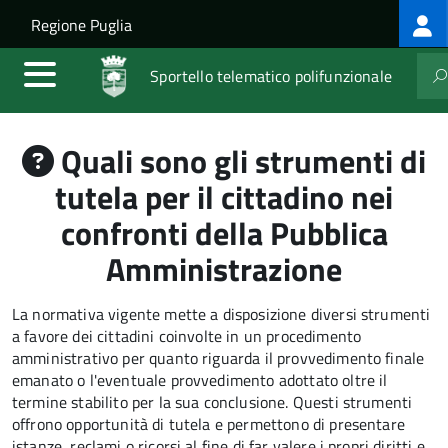
Log
Salta al contenuto principale
Skip to site navigation
Regione Puglia
me
Sportello telematico polifunzionale
Quali sono gli strumenti di
tutela per il cittadino nei
confronti della Pubblica
Amministrazione
La normativa vigente mette a disposizione diversi strumenti
a favore dei cittadini coinvolte in un procedimento
amministrativo per quanto riguarda il provvedimento finale
emanato o l'eventuale provvedimento adottato oltre il
termine stabilito per la sua conclusione. Questi strumenti
offrono opportunità di tutela e permettono di presentare
istanze, reclami o ricorsi al fine di far valere i propri diritti e