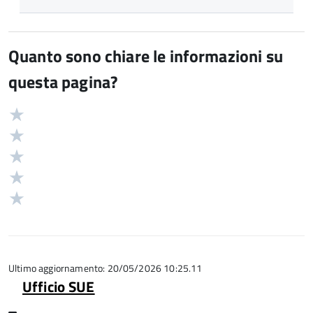
Quanto sono chiare le informazioni su
questa pagina?
Valuta
Valutazione
5
Valuta
stelle
4
Valuta
su
stelle
3
Valuta
5
su
stelle
2
Valuta
5
su
stelle
1
5
su
stelle
5
su
5
Ultimo aggiornamento: 20/05/2026 10:25.11
Ufficio SUE