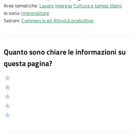
Aree tematiche:
Lavoro
Imprese
Cultura e tempo libero
Io sono:
Imprenditore
Sezioni:
Commercio ed Attività produttive
Quanto sono chiare le informazioni su
questa pagina?
Valuta
Valutazione
5
Valuta
stelle
4
Valuta
su
stelle
3
Valuta
5
su
stelle
2
Valuta
5
su
stelle
1
5
su
stelle
5
su