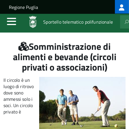
Log
Salta al contenuto principale
Skip to site navigation
Regione Puglia
me
Sportello telematico polifunzionale
Somministrazione di
alimenti e bevande (circoli
privati o associazioni)
Il circolo è un
luogo di ritrovo
dove sono
ammessi solo i
soci. Un circolo
privato è